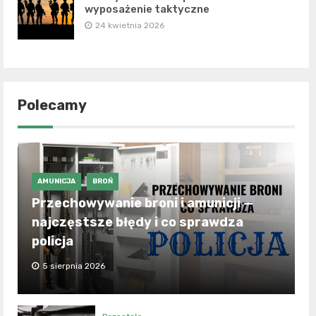
wyposażenie taktyczne
24 kwietnia 2026
Polecamy
AMUNICJA
BROŃ
Przechowywanie broni i amunicji —
najczęstsze błędy i co sprawdza
policja
5 sierpnia 2026