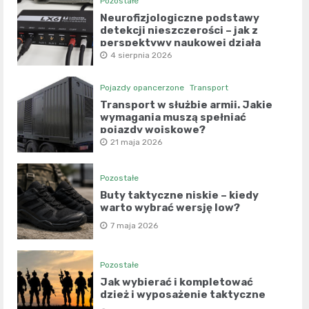
Pozostałe
Neurofizjologiczne podstawy
detekcji nieszczerości – jak z
perspektywy naukowej działa
współczesny wariograf?
4 sierpnia 2026
Pojazdy opancerzone
Transport
Transport w służbie armii. Jakie
wymagania muszą spełniać
pojazdy wojskowe?
21 maja 2026
Pozostałe
Buty taktyczne niskie – kiedy
warto wybrać wersję low?
7 maja 2026
Pozostałe
Jak wybierać i kompletować
dzież i wyposażenie taktyczne