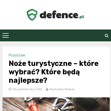
Skip
to
content
defence.pl
Pozostałe
Noże turystyczne – które
wybrać? Które będą
najlepsze?
26 października 2022
Radosław Bielicki