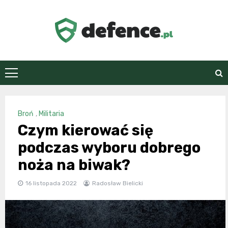
Skip
to
content
defence.pl
Broń
,
Militaria
Czym kierować się
podczas wyboru dobrego
noża na biwak?
16 listopada 2022
Radosław Bielicki