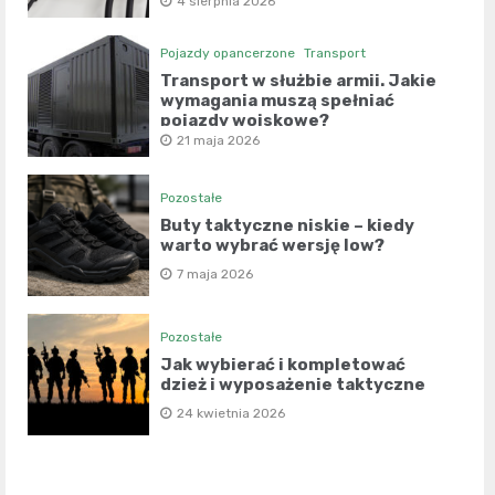
współczesny wariograf?
4 sierpnia 2026
Pojazdy opancerzone
Transport
Transport w służbie armii. Jakie
wymagania muszą spełniać
pojazdy wojskowe?
21 maja 2026
Pozostałe
Buty taktyczne niskie – kiedy
warto wybrać wersję low?
7 maja 2026
Pozostałe
Jak wybierać i kompletować
dzież i wyposażenie taktyczne
24 kwietnia 2026