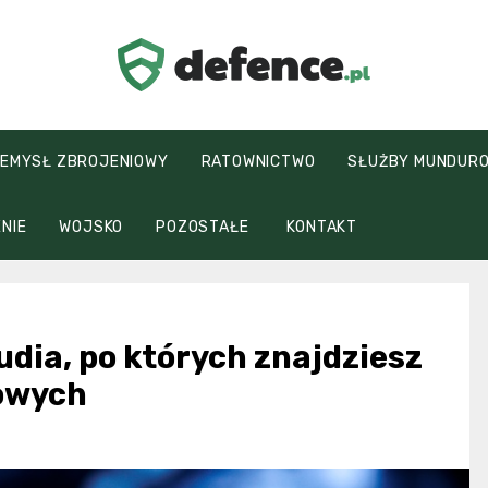
defence.pl
EMYSŁ ZBROJENIOWY
RATOWNICTWO
SŁUŻBY MUNDUR
NIE
WOJSKO
POZOSTAŁE
KONTAKT
dia, po których znajdziesz
owych