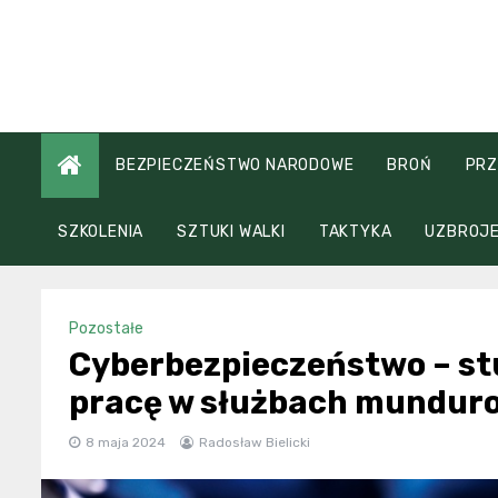
Skip
to
content
BEZPIECZEŃSTWO NARODOWE
BROŃ
PRZ
SZKOLENIA
SZTUKI WALKI
TAKTYKA
UZBROJE
Pozostałe
Cyberbezpieczeństwo – stu
pracę w służbach mundur
8 maja 2024
Radosław Bielicki