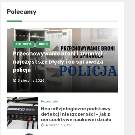
Polecamy
AMUNICJA
BROŃ
Przechowywanie broni i amunicji —
najczęstsze błędy i co sprawdza
policja
5 sierpnia 2026
Pozostałe
Neurofizjologiczne podstawy
detekcji nieszczerości – jak z
perspektywy naukowej działa
współczesny wariograf?
4 sierpnia 2026