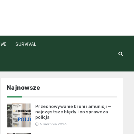
OWE
SURVIVAL
Najnowsze
Przechowywanie broni i amunicji —
najczęstsze błędy i co sprawdza
policja
5 sierpnia 2026