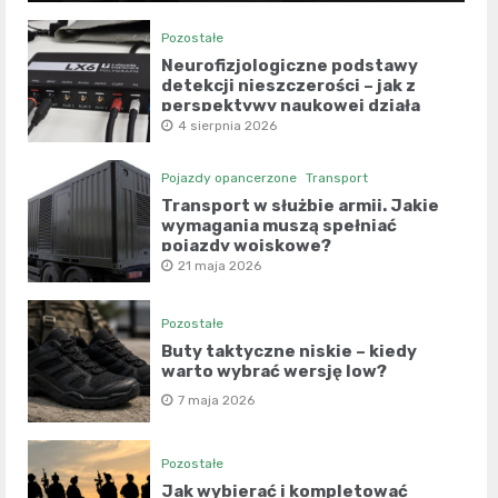
Pozostałe
Neurofizjologiczne podstawy
detekcji nieszczerości – jak z
perspektywy naukowej działa
współczesny wariograf?
4 sierpnia 2026
Pojazdy opancerzone
Transport
Transport w służbie armii. Jakie
wymagania muszą spełniać
pojazdy wojskowe?
21 maja 2026
Pozostałe
Buty taktyczne niskie – kiedy
warto wybrać wersję low?
7 maja 2026
Pozostałe
Jak wybierać i kompletować