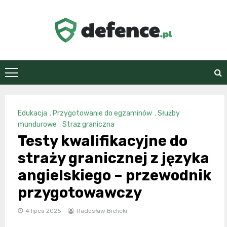
Skip
to
content
defence.pl
Edukacja
,
Przygotowanie do egzaminów
,
Służby
mundurowe
,
Straż graniczna
Testy kwalifikacyjne do
straży granicznej z języka
angielskiego – przewodnik
przygotowawczy
4 lipca 2025
Radosław Bielicki