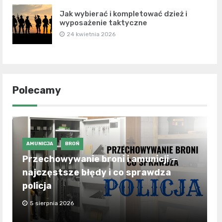
Jak wybierać i kompletować dzież i
wyposażenie taktyczne
24 kwietnia 2026
Polecamy
AMUNICJA
BROŃ
Przechowywanie broni i amunicji —
najczęstsze błędy i co sprawdza
policja
5 sierpnia 2026