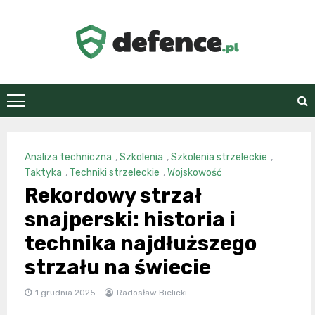
Skip
to
content
defence.pl
Analiza techniczna
,
Szkolenia
,
Szkolenia strzeleckie
,
Taktyka
,
Techniki strzeleckie
,
Wojskowość
Rekordowy strzał
snajperski: historia i
technika najdłuższego
strzału na świecie
1 grudnia 2025
Radosław Bielicki