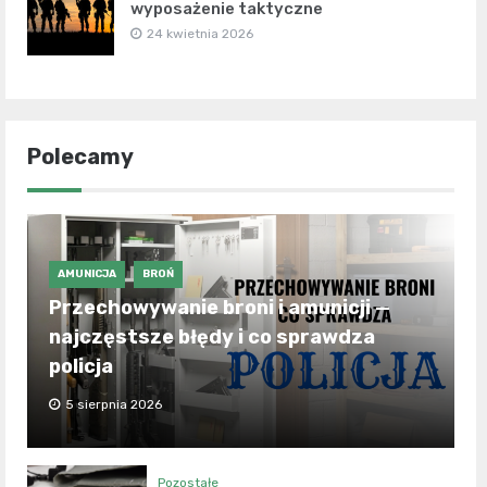
wyposażenie taktyczne
24 kwietnia 2026
Polecamy
AMUNICJA
BROŃ
Przechowywanie broni i amunicji —
najczęstsze błędy i co sprawdza
policja
5 sierpnia 2026
Pozostałe