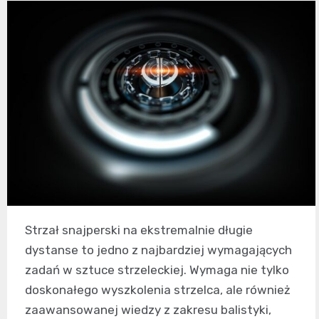
Strzał snajperski na ekstremalnie długie
dystanse to jedno z najbardziej wymagających
zadań w sztuce strzeleckiej. Wymaga nie tylko
doskonałego wyszkolenia strzelca, ale również
zaawansowanej wiedzy z zakresu balistyki,