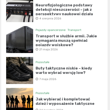
Neurofizjologiczne podstawy
detekcji nieszczerości – jak z
perspektywy naukowej działa
współczesny wariograf?
4 sierpnia 2026
Pojazdy opancerzone
Transport
Transport w służbie armii. Jakie
wymagania muszą spełniać
pojazdy wojskowe?
21 maja 2026
Pozostałe
Buty taktyczne niskie – kiedy
warto wybrać wersję low?
7 maja 2026
Pozostałe
Jak wybierać i kompletować
dzież i wyposażenie taktyczne