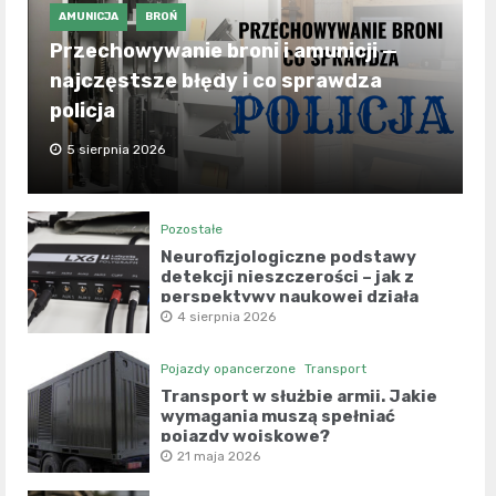
AMUNICJA
BROŃ
Przechowywanie broni i amunicji —
najczęstsze błędy i co sprawdza
policja
5 sierpnia 2026
Pozostałe
Neurofizjologiczne podstawy
detekcji nieszczerości – jak z
perspektywy naukowej działa
współczesny wariograf?
4 sierpnia 2026
Pojazdy opancerzone
Transport
Transport w służbie armii. Jakie
wymagania muszą spełniać
pojazdy wojskowe?
21 maja 2026