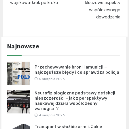
wpisu
wojskowa: krok po kroku
kluczowe aspekty
współczesnego
dowodzenia
Najnowsze
Przechowywanie broni i amunicji —
najczęstsze błędy i co sprawdza policja
5 sierpnia 2026
Neurofizjologiczne podstawy detekcji
nieszczerości – jak z perspektywy
naukowej działa współczesny
wariograf?
4 sierpnia 2026
Transport w służbie armii. Jakie