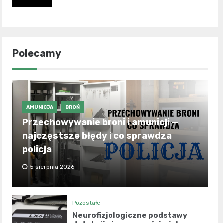
Polecamy
AMUNICJA
BROŃ
Przechowywanie broni i amunicji —
najczęstsze błędy i co sprawdza
policja
5 sierpnia 2026
Pozostałe
Neurofizjologiczne podstawy