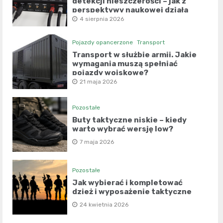
detekcji nieszczerości – jak z
perspektywy naukowej działa
współczesny wariograf?
4 sierpnia 2026
Pojazdy opancerzone
Transport
Transport w służbie armii. Jakie
wymagania muszą spełniać
pojazdy wojskowe?
21 maja 2026
Pozostałe
Buty taktyczne niskie – kiedy
warto wybrać wersję low?
7 maja 2026
Pozostałe
Jak wybierać i kompletować
dzież i wyposażenie taktyczne
24 kwietnia 2026