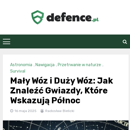
Skip
to
content
defence.pl
Astronomia
,
Nawigacja
,
Przetrwanie w naturze
,
Survival
Mały Wóz i Duży Wóz: Jak
Znaleźć Gwiazdy, Które
Wskazują Północ
16 maja 2025
Radosław Bielicki