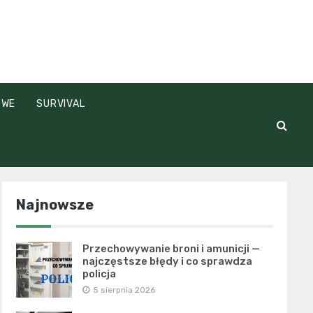
OWE
SURVIVAL
Najnowsze
Przechowywanie broni i amunicji —
najczęstsze błędy i co sprawdza
policja
5 sierpnia 2026