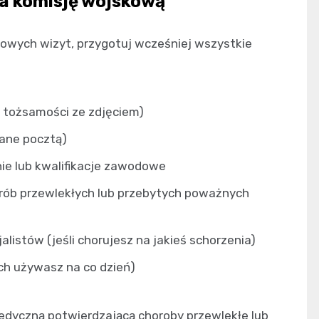
na komisję wojskową
kowych wizyt, przygotuj wcześniej wszystkie
 tożsamości ze zdjęciem)
ane pocztą)
e lub kwalifikacje zawodowe
ób przewlekłych lub przebytych poważnych
listów (jeśli chorujesz na jakieś schorzenia)
ich używasz na co dzień)
dyczną potwierdzającą choroby przewlekłe lub