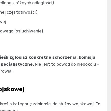
llena z różnych odległości)
nej częstotliwości)
wej
howego (osłuchiwanie)
eśli zgłosisz konkretne schorzenia, komisja
pecjalistyczne.
Nie jest to powód do niepokoju –
drowia.
ojskowej
reśla kategorię zdolności do służby wojskowej. To
rocedury: