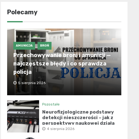
Polecamy
AMUNICJA
BROŃ
Przechowywanie broni i amunicji —
najczęstsze błędy i co sprawdza
policja
5 sierpnia 2026
Pozostałe
Neurofizjologiczne podstawy
detekcji nieszczerości – jak z
perspektywy naukowej działa
współczesny wariograf?
4 sierpnia 2026