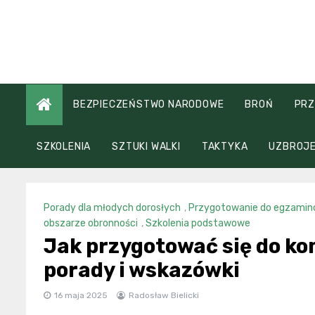
Skip
to
content
BEZPIECZEŃSTWO NARODOWE
BROŃ
PRZ
SZKOLENIA
SZTUKI WALKI
TAKTYKA
UZBROJE
Porady dla młodych dorosłych
,
Przygotowanie do egzamin
obszarze obronności
,
Szkolenia podstawowe
Jak przygotować się do ko
porady i wskazówki
16 maja 2025
Radosław Bielicki