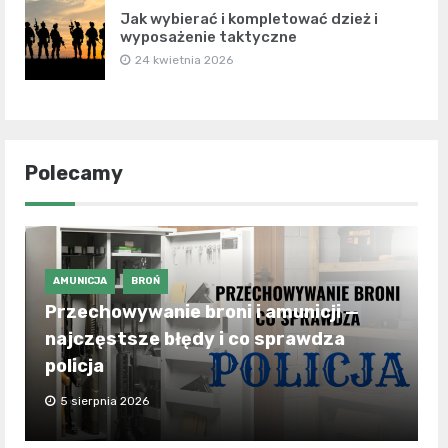
Jak wybierać i kompletować dzież i
wyposażenie taktyczne
24 kwietnia 2026
Polecamy
AMUNICJA
BROŃ
Przechowywanie broni i amunicji —
najczęstsze błędy i co sprawdza
policja
5 sierpnia 2026