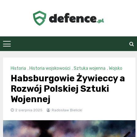
Skip
to
content
defence.pl
Historia
,
Historia wojskowości
,
Sztuka wojenna
,
Wojsko
Habsburgowie Żywieccy a
Rozwój Polskiej Sztuki
Wojennej
2 sierpnia 2025
Radosław Bielicki