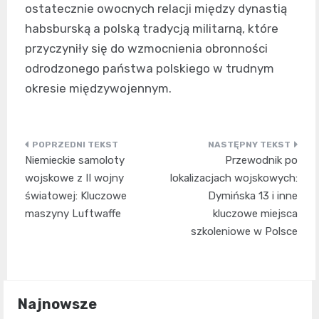
ostatecznie owocnych relacji między dynastią
habsburską a polską tradycją militarną, które
przyczyniły się do wzmocnienia obronności
odrodzonego państwa polskiego w trudnym
okresie międzywojennym.
Nawigacja
Niemieckie samoloty
Przewodnik po
wpisu
wojskowe z II wojny
lokalizacjach wojskowych:
światowej: Kluczowe
Dymińska 13 i inne
maszyny Luftwaffe
kluczowe miejsca
szkoleniowe w Polsce
Najnowsze