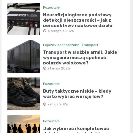
Pozostałe
Neurofizjologiczne podstawy
detekcji nieszczerości – jak z
perspektywy naukowej działa
współczesny wariograf?
4 sierpnia 2026
Pojazdy opancerzone
Transport
Transport w służbie armii. Jakie
wymagania muszą spełniać
pojazdy wojskowe?
21 maja 2026
Pozostałe
Buty taktyczne niskie – kiedy
warto wybrać wersję low?
7 maja 2026
Pozostałe
Jak wybierać i kompletować