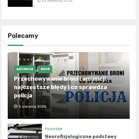
24 kwietnia 2026
Polecamy
AMUNICJA
BROŃ
Przechowywanie broni i amunicji —
najczęstsze błędy i co sprawdza
policja
5 sierpnia 2026
Pozostałe
Neurofizjologiczne podstawy