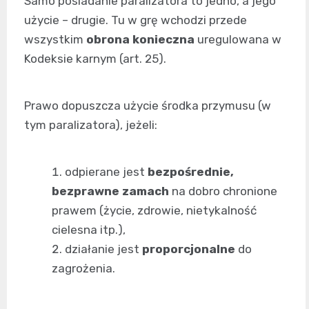
Samo posiadanie paralizatora to jedno, a jego
użycie – drugie. Tu w grę wchodzi przede
wszystkim
obrona konieczna
uregulowana w
Kodeksie karnym (art. 25).
Prawo dopuszcza użycie środka przymusu (w
tym paralizatora), jeżeli:
odpierane jest
bezpośrednie,
bezprawne zamach
na dobro chronione
prawem (życie, zdrowie, nietykalność
cielesna itp.),
działanie jest
proporcjonalne
do
zagrożenia.