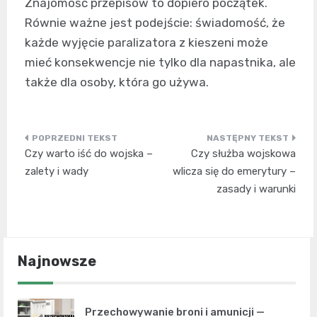
Znajomość przepisów to dopiero początek.
Równie ważne jest podejście: świadomość, że
każde wyjęcie paralizatora z kieszeni może
mieć konsekwencje nie tylko dla napastnika, ale
także dla osoby, która go używa.
Nawigacja
Czy warto iść do wojska –
Czy służba wojskowa
wpisu
zalety i wady
wlicza się do emerytury –
zasady i warunki
Najnowsze
Przechowywanie broni i amunicji —