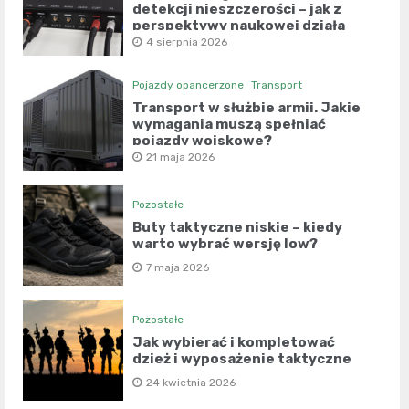
detekcji nieszczerości – jak z
perspektywy naukowej działa
współczesny wariograf?
4 sierpnia 2026
Pojazdy opancerzone
Transport
Transport w służbie armii. Jakie
wymagania muszą spełniać
pojazdy wojskowe?
21 maja 2026
Pozostałe
Buty taktyczne niskie – kiedy
warto wybrać wersję low?
7 maja 2026
Pozostałe
Jak wybierać i kompletować
dzież i wyposażenie taktyczne
24 kwietnia 2026