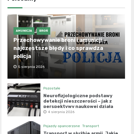
AMUNICJA
BROŃ
Przechowywanie broni i amunicji —
najczęstsze błędy i co sprawdza
policja
5 sierpnia 2026
Pozostałe
Neurofizjologiczne podstawy
detekcji nieszczerości – jak z
perspektywy naukowej działa
współczesny wariograf?
4 sierpnia 2026
Pojazdy opancerzone
Transport
Transport w służbie armii. Jakie