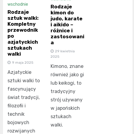
wschodnie
Rodzaje
Rodzaje
kimon do
sztuk walki:
judo, karate
Kompletny
i aikido –
przewodnik
różnice i
po
zastosowani
azjatyckich
a
sztukach
29 kwietnia
walki
2025
9 maja 2025
Kimono, znane
Azjatyckie
również jako gi
sztuki walki to
lub keikogi, to
fascynujący
tradycyjny
świat tradycji,
strój używany
filozofii i
w japońskich
technik
sztukach
bojowych
walki.
rozwijanych