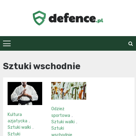
Skip
to
content
defence.pl
Sztuki wschodnie
Odzież
Kultura
sportowa
,
azjatycka
,
Sztuki walki
,
Sztuki walki
,
Sztuki
Sztuki
wschodnie