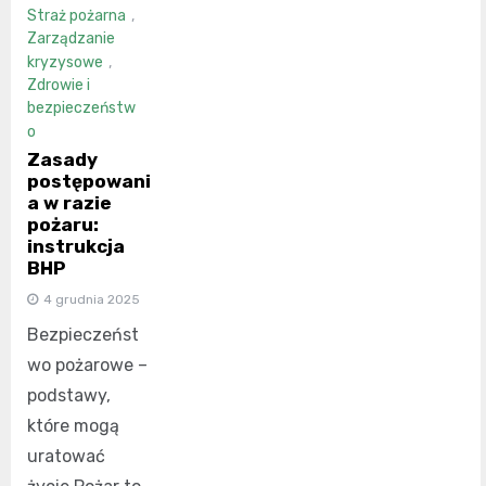
Straż pożarna
,
Zarządzanie
kryzysowe
,
Zdrowie i
bezpieczeństw
o
Zasady
postępowani
a w razie
pożaru:
instrukcja
BHP
4 grudnia 2025
Bezpieczeńst
wo pożarowe –
podstawy,
które mogą
uratować