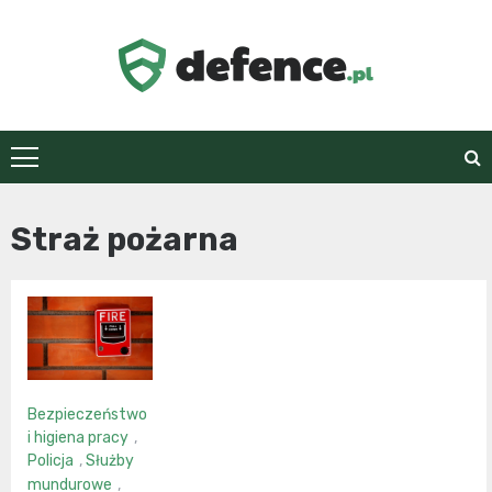
Skip
to
content
defence.pl
Straż pożarna
Bezpieczeństwo
i higiena pracy
,
Policja
,
Służby
mundurowe
,