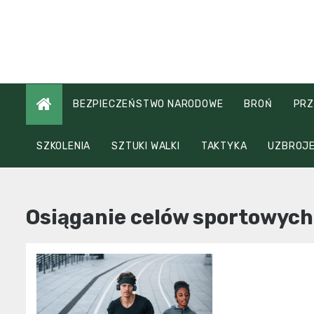
Skip
to
content
BEZPIECZEŃSTWO NARODOWE
BROŃ
PRZ
SZKOLENIA
SZTUKI WALKI
TAKTYKA
UZBROJE
Osiąganie celów sportowych