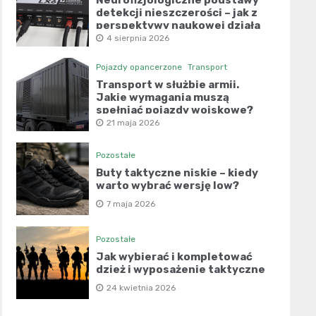
Neurofizjologiczne podstawy
detekcji nieszczerości – jak z
perspektywy naukowej działa
współczesny wariograf?
4 sierpnia 2026
Pojazdy opancerzone
Transport
Transport w służbie armii.
Jakie wymagania muszą
spełniać pojazdy wojskowe?
21 maja 2026
Pozostałe
Buty taktyczne niskie – kiedy
warto wybrać wersję low?
7 maja 2026
Pozostałe
Jak wybierać i kompletować
dzież i wyposażenie taktyczne
24 kwietnia 2026