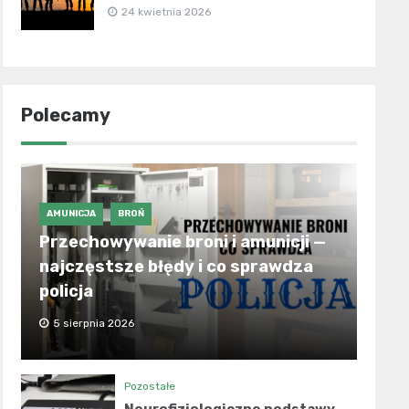
24 kwietnia 2026
Polecamy
AMUNICJA
BROŃ
Przechowywanie broni i amunicji —
najczęstsze błędy i co sprawdza
policja
5 sierpnia 2026
Pozostałe