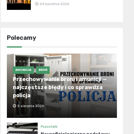
24 kwietnia 2026
Polecamy
AMUNICJA
BROŃ
Przechowywanie broni i amunicji —
najczęstsze błędy i co sprawdza
policja
5 sierpnia 2026
Pozostałe