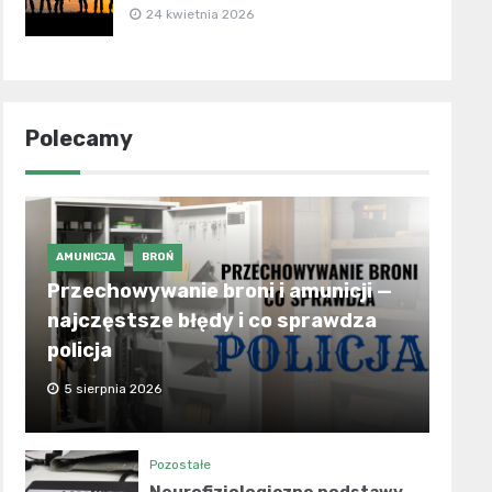
24 kwietnia 2026
Polecamy
AMUNICJA
BROŃ
Przechowywanie broni i amunicji —
najczęstsze błędy i co sprawdza
policja
5 sierpnia 2026
Pozostałe