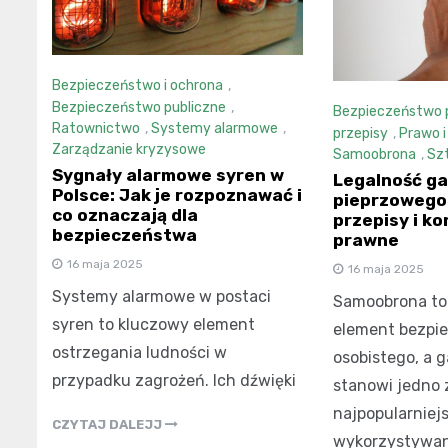
Bezpieczeństwo i ochrona
,
Bezpieczeństwo publiczne
,
Bezpieczeństwo 
Ratownictwo
,
Systemy alarmowe
,
przepisy
,
Prawo i
Zarządzanie kryzysowe
Samoobrona
,
Szt
Sygnały alarmowe syren w
Legalność g
Polsce: Jak je rozpoznawać i
pieprzowego 
co oznaczają dla
przepisy i k
bezpieczeństwa
prawne
16 maja 2025
16 maja 2025
Systemy alarmowe w postaci
Samoobrona to
syren to kluczowy element
element bezpi
ostrzegania ludności w
osobistego, a 
przypadku zagrożeń. Ich dźwięki
stanowi jedno 
najpopularniej
CZYTAJ DALEJJ
wykorzystywa