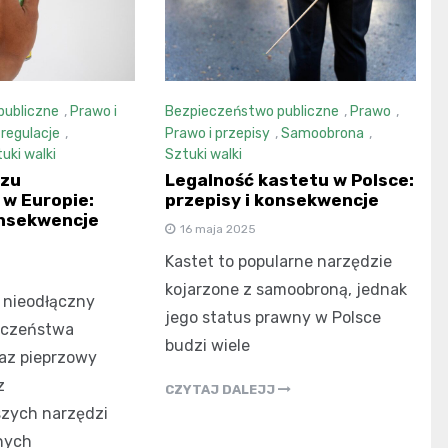
publiczne
,
Prawo i
Bezpieczeństwo publiczne
,
Prawo
,
 regulacje
,
Prawo i przepisy
,
Samoobrona
,
uki walki
Sztuki walki
azu
Legalność kastetu w Polsce:
w Europie:
przepisy i konsekwencje
onsekwencje
16 maja 2025
Kastet to popularne narzędzie
kojarzone z samoobroną, jednak
 nieodłączny
jego status prawny w Polsce
eczeństwa
budzi wiele
gaz pieprzowy
z
CZYTAJ DALEJJ
szych narzędzi
nych