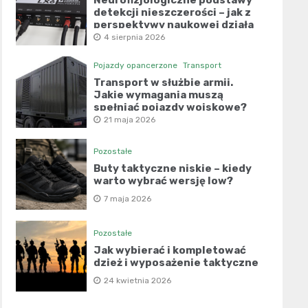
Neurofizjologiczne podstawy
detekcji nieszczerości – jak z
perspektywy naukowej działa
współczesny wariograf?
4 sierpnia 2026
Pojazdy opancerzone
Transport
Transport w służbie armii.
Jakie wymagania muszą
spełniać pojazdy wojskowe?
21 maja 2026
Pozostałe
Buty taktyczne niskie – kiedy
warto wybrać wersję low?
7 maja 2026
Pozostałe
Jak wybierać i kompletować
dzież i wyposażenie taktyczne
24 kwietnia 2026