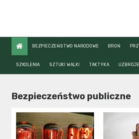
Skip
to
content
BEZPIECZEŃSTWO NARODOWE
BROŃ
PRZ
SZKOLENIA
SZTUKI WALKI
TAKTYKA
UZBROJE
Bezpieczeństwo publiczne