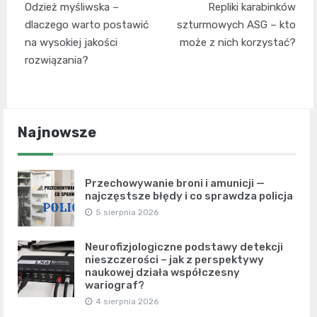
Odzież myśliwska –
Repliki karabinków
wpisu
dlaczego warto postawić
szturmowych ASG – kto
na wysokiej jakości
może z nich korzystać?
rozwiązania?
Najnowsze
Przechowywanie broni i amunicji —
najczęstsze błędy i co sprawdza policja
5 sierpnia 2026
Neurofizjologiczne podstawy detekcji
nieszczerości – jak z perspektywy
naukowej działa współczesny
wariograf?
4 sierpnia 2026