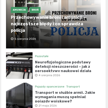
AMUNICJA
BROŃ
Przechowywanie broni i amunicji —
najczęstsze błędy i co sprawdza
policja
5 sierpnia 2026
Pozostałe
Neurofizjologiczne podstawy
detekcji nieszczerości – jak z
perspektywy naukowej działa
współczesny wariograf?
4 sierpnia 2026
Pojazdy opancerzone
Transport
Transport w służbie armii. Jakie
wymagania muszą spełniać
pojazdy wojskowe?
21 maja 2026