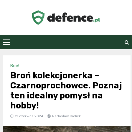
Skip
to
content
defence.pl
Broń
Broń kolekcjonerka –
Czarnoprochowce. Poznaj
ten idealny pomysł na
hobby!
12 czerwca 2024
Radosław Bielicki